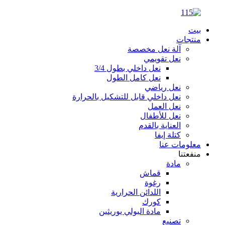
بيت
منتجات
آلة نعل مخصصة
نعل تقويمي
نعل داخلي بطول 3/4
نعل كامل الطول
نعل رياضي
نعل داخلي قابل للتشكيل بالحرارة
نعل العمل
نعل للأطفال
العناية بالقدم
كتلة إيفا
معلومات عنا
منفعتنا
مادة
قماش
رغوة
اللدائن الحرارية
كورك
مادة البولي يوريثين
تصنيع