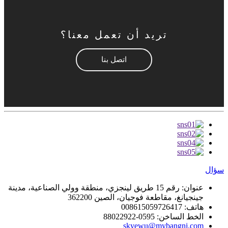
تريد أن تعمل معنا؟
اتصل بنا
سؤال
عنوان:
رقم 15 طريق لينجزي، منطقة وولي الصناعية، مدينة
جينجيانغ، مقاطعة فوجيان، الصين 362200
هاتف:
008615059726417
الخط الساخن:
0595-88022922
skyewu@mybangni.com